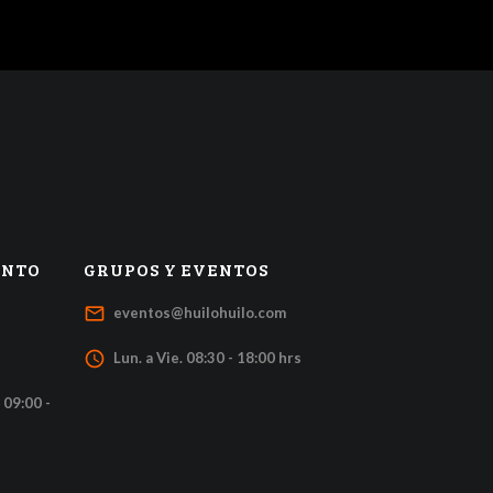
ENTO
GRUPOS Y EVENTOS
mail_outline
eventos@huilohuilo.com
access_time
Lun. a Vie. 08:30 - 18:00 hrs
 09:00 -