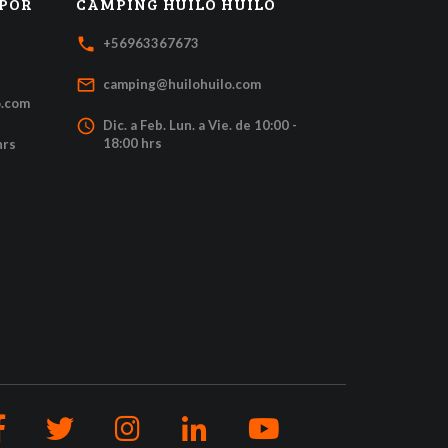
 POR
CAMPING HUILO HUILO
local_phone
+56963367673
mail_outline
camping@huilohuilo.com
o.com
access_time
Dic. a Feb. Lun. a Vie. de 10:00 -
18:00 hrs
hrs