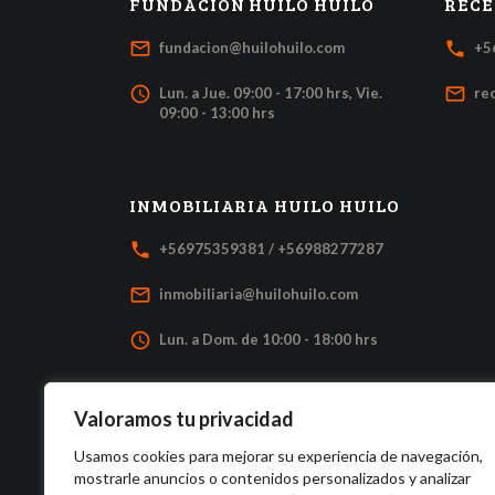
FUNDACIÓN HUILO HUILO
RECE
mail_outline
local_phone
fundacion@huilohuilo.com
+5
access_time
mail_outline
Lun. a Jue. 09:00 - 17:00 hrs, Vie.
re
09:00 - 13:00 hrs
INMOBILIARIA HUILO HUILO
local_phone
+56975359381 / +56988277287
mail_outline
inmobiliaria@huilohuilo.com
access_time
Lun. a Dom. de 10:00 - 18:00 hrs
Valoramos tu privacidad
Usamos cookies para mejorar su experiencia de navegación,
mostrarle anuncios o contenidos personalizados y analizar