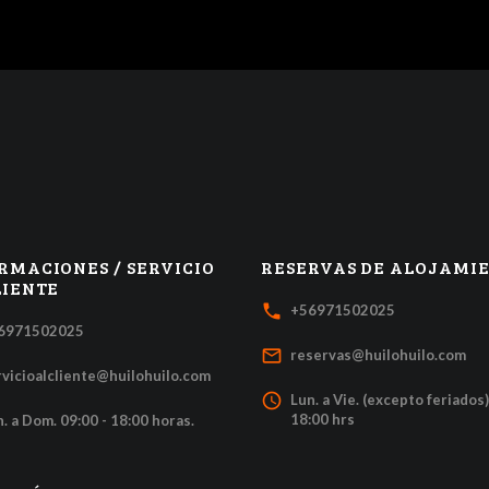
RMACIONES / SERVICIO
RESERVAS DE ALOJAMI
LIENTE
local_phone
+56971502025
6971502025
mail_outline
reservas@huilohuilo.com
rvicioalcliente@huilohuilo.com
access_time
Lun. a Vie. (excepto feriados)
18:00 hrs
. a Dom. 09:00 - 18:00 horas.