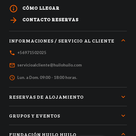
info_outline
CÓMO LLEGAR
arrow_forward
CONTACTO RESERVAS
INFORMACIONES / SERVICIO AL CLIENTE
local_phone
+56971502025
mail_outline
servicioalcliente@huilohuilo.com
access_time
Lun. a Dom. 09:00 - 18:00 horas.
RESERVAS DE ALOJAMIENTO
GRUPOS Y EVENTOS
FUNDACIÓN HUILO HUILO