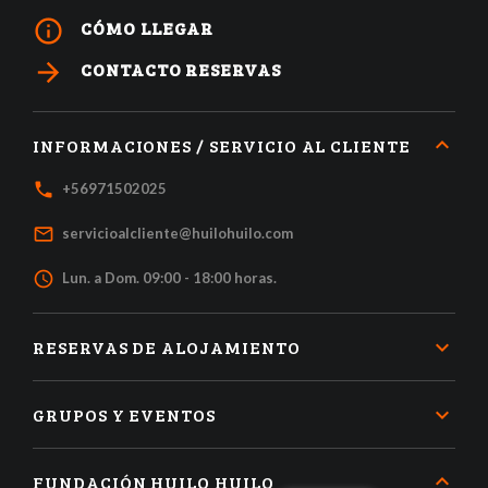
info_outline
CÓMO LLEGAR
arrow_forward
CONTACTO RESERVAS
INFORMACIONES / SERVICIO AL CLIENTE
local_phone
+56971502025
mail_outline
servicioalcliente@huilohuilo.com
access_time
Lun. a Dom. 09:00 - 18:00 horas.
RESERVAS DE ALOJAMIENTO
GRUPOS Y EVENTOS
FUNDACIÓN HUILO HUILO