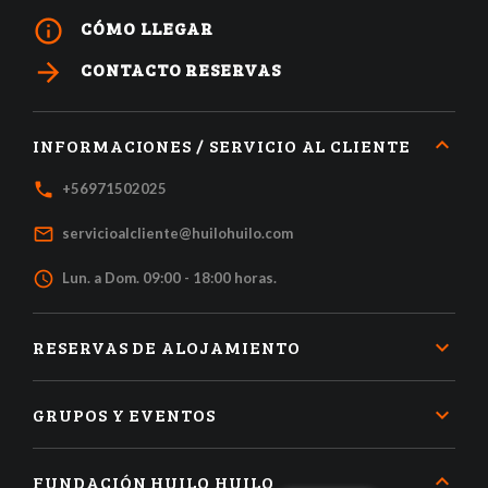
info_outline
CÓMO LLEGAR
arrow_forward
CONTACTO RESERVAS
INFORMACIONES / SERVICIO AL CLIENTE
local_phone
+56971502025
mail_outline
servicioalcliente@huilohuilo.com
access_time
Lun. a Dom. 09:00 - 18:00 horas.
RESERVAS DE ALOJAMIENTO
GRUPOS Y EVENTOS
FUNDACIÓN HUILO HUILO