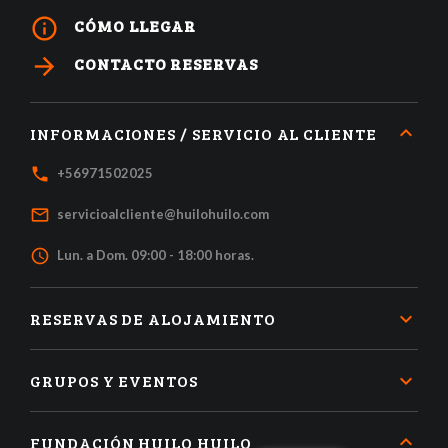
info_outline
CÓMO LLEGAR
arrow_forward
CONTACTO RESERVAS
INFORMACIONES / SERVICIO AL CLIENTE
local_phone
+56971502025
mail_outline
servicioalcliente@huilohuilo.com
access_time
Lun. a Dom. 09:00 - 18:00 horas.
RESERVAS DE ALOJAMIENTO
GRUPOS Y EVENTOS
FUNDACIÓN HUILO HUILO