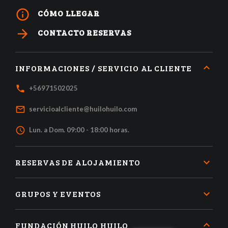
info_outline
CÓMO LLEGAR
arrow_forward
CONTACTO RESERVAS
INFORMACIONES / SERVICIO AL CLIENTE
local_phone
+56971502025
mail_outline
servicioalcliente@huilohuilo.com
access_time
Lun. a Dom. 09:00 - 18:00 horas.
RESERVAS DE ALOJAMIENTO
GRUPOS Y EVENTOS
FUNDACIÓN HUILO HUILO