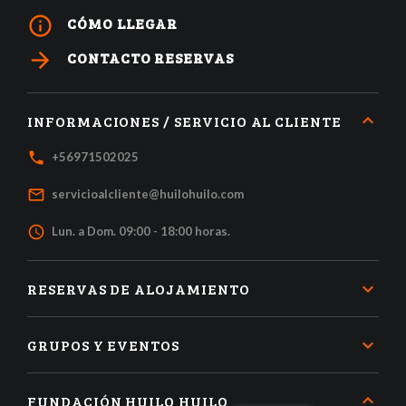
info_outline
CÓMO LLEGAR
arrow_forward
CONTACTO RESERVAS
INFORMACIONES / SERVICIO AL CLIENTE
local_phone
+56971502025
mail_outline
servicioalcliente@huilohuilo.com
access_time
Lun. a Dom. 09:00 - 18:00 horas.
RESERVAS DE ALOJAMIENTO
GRUPOS Y EVENTOS
FUNDACIÓN HUILO HUILO