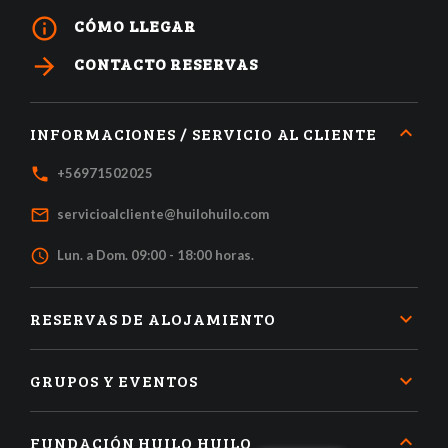
info_outline
CÓMO LLEGAR
arrow_forward
CONTACTO RESERVAS
INFORMACIONES / SERVICIO AL CLIENTE
local_phone
+56971502025
mail_outline
servicioalcliente@huilohuilo.com
access_time
Lun. a Dom. 09:00 - 18:00 horas.
RESERVAS DE ALOJAMIENTO
GRUPOS Y EVENTOS
FUNDACIÓN HUILO HUILO