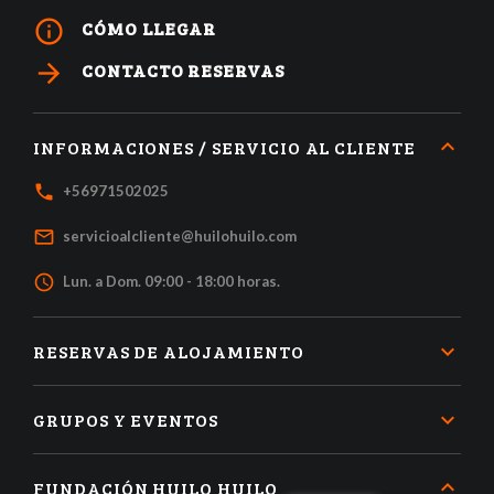
info_outline
CÓMO LLEGAR
arrow_forward
CONTACTO RESERVAS
INFORMACIONES / SERVICIO AL CLIENTE
local_phone
+56971502025
mail_outline
servicioalcliente@huilohuilo.com
access_time
Lun. a Dom. 09:00 - 18:00 horas.
RESERVAS DE ALOJAMIENTO
GRUPOS Y EVENTOS
FUNDACIÓN HUILO HUILO