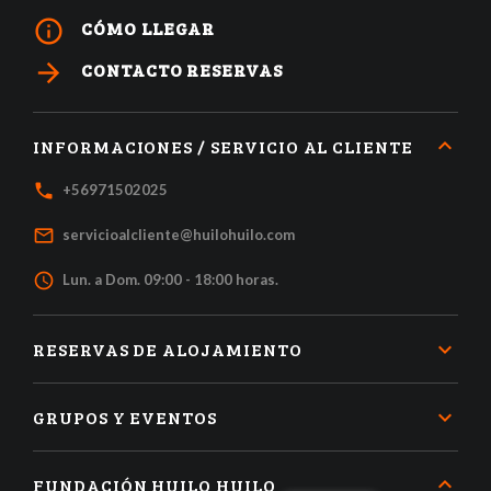
info_outline
CÓMO LLEGAR
arrow_forward
CONTACTO RESERVAS
INFORMACIONES / SERVICIO AL CLIENTE
local_phone
+56971502025
mail_outline
servicioalcliente@huilohuilo.com
access_time
Lun. a Dom. 09:00 - 18:00 horas.
RESERVAS DE ALOJAMIENTO
GRUPOS Y EVENTOS
FUNDACIÓN HUILO HUILO