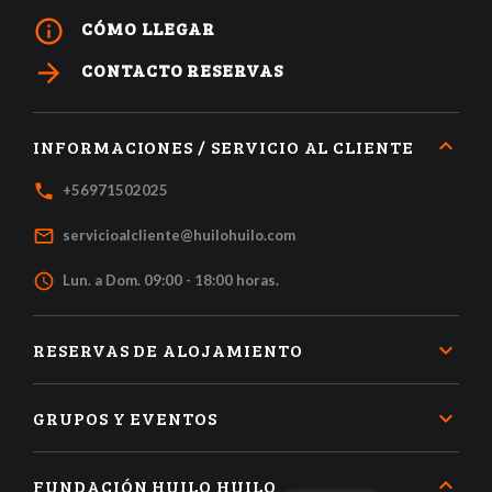
info_outline
CÓMO LLEGAR
arrow_forward
CONTACTO RESERVAS
INFORMACIONES / SERVICIO AL CLIENTE
local_phone
+56971502025
mail_outline
servicioalcliente@huilohuilo.com
access_time
Lun. a Dom. 09:00 - 18:00 horas.
RESERVAS DE ALOJAMIENTO
GRUPOS Y EVENTOS
FUNDACIÓN HUILO HUILO