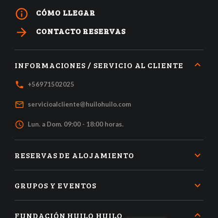
info_outline
CÓMO LLEGAR
arrow_forward
CONTACTO RESERVAS
INFORMACIONES / SERVICIO AL CLIENTE
local_phone
+56971502025
mail_outline
servicioalcliente@huilohuilo.com
access_time
Lun. a Dom. 09:00 - 18:00 horas.
RESERVAS DE ALOJAMIENTO
GRUPOS Y EVENTOS
FUNDACIÓN HUILO HUILO