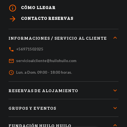
info_outline
CÓMO LLEGAR
arrow_forward
CONTACTO RESERVAS
INFORMACIONES / SERVICIO AL CLIENTE
local_phone
+56971502025
mail_outline
servicioalcliente@huilohuilo.com
access_time
Lun. a Dom. 09:00 - 18:00 horas.
RESERVAS DE ALOJAMIENTO
GRUPOS Y EVENTOS
FUNDACIÓN HUILO HUILO