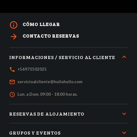
info_outline
CÓMO LLEGAR
arrow_forward
CONTACTO RESERVAS
INFORMACIONES / SERVICIO AL CLIENTE
local_phone
+56971502025
mail_outline
servicioalcliente@huilohuilo.com
access_time
Lun. a Dom. 09:00 - 18:00 horas.
RESERVAS DE ALOJAMIENTO
GRUPOS Y EVENTOS