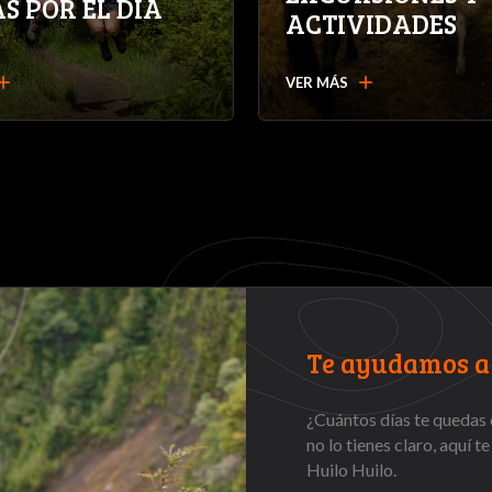
AS POR EL DÍA
ACTIVIDADES
dd
add
VER MÁS
Te ayudamos a 
¿Cuántos días te quedas 
no lo tienes claro, aquí t
Huilo Huilo.