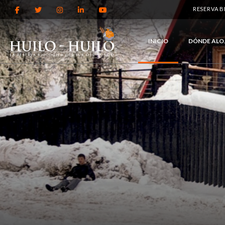
RESERVA 
INICIO
DÓNDE ALO
YA PUEDES VISITAR N
CENTRO DE INVIERNO
NEVADO