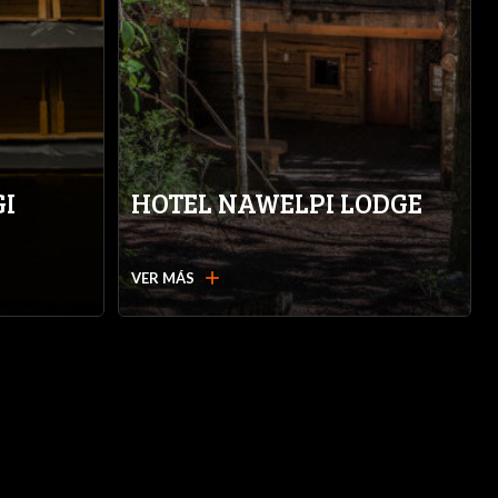
GI
HOTEL NAWELPI LODGE
add
VER MÁS