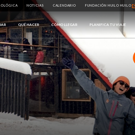
BIOLÓGICA
NOTICIAS
CALENDARIO
FUNDACIÓN HUILO HUILO
JAR
QUÉ HACER
CÓMO LLEGAR
PLANIFICA TU VIAJE
UESTRO
 BOSQUE