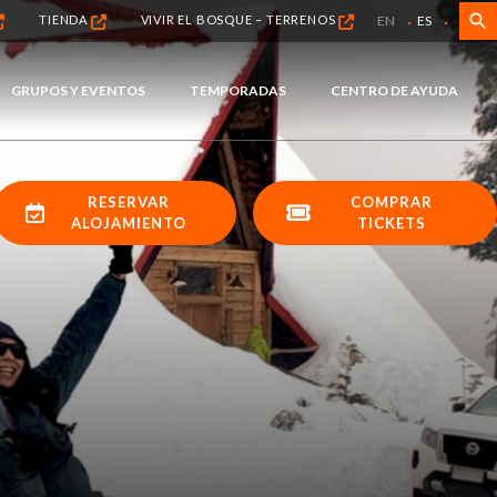
·
·
search
EN
ES
TIENDA
VIVIR EL BOSQUE – TERRENOS
GRUPOS Y EVENTOS
TEMPORADAS
CENTRO DE AYUDA
RESERVAR
COMPRAR
ALOJAMIENTO
TICKETS