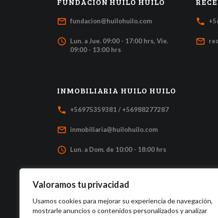
FUNDACIÓN HUILO HUILO
RECE
mail_outline
local_phone
fundacion@huilohuilo.com
+5
access_time
mail_outline
Lun. a Jue. 09:00 - 17:00 hrs, Vie.
re
09:00 - 13:00 hrs
INMOBILIARIA HUILO HUILO
local_phone
+56975359381 / +56988277287
mail_outline
inmobiliaria@huilohuilo.com
access_time
Lun. a Dom. de 10:00 - 18:00 hrs
Valoramos tu privacidad
Usamos cookies para mejorar su experiencia de navegación,
mostrarle anuncios o contenidos personalizados y analizar