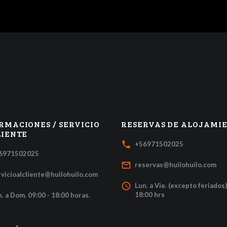
RMACIONES / SERVICIO
RESERVAS DE ALOJAMI
LIENTE
local_phone
+56971502025
6971502025
mail_outline
reservas@huilohuilo.com
rvicioalcliente@huilohuilo.com
access_time
Lun. a Vie. (excepto feriados)
18:00 hrs
. a Dom. 09:00 - 18:00 horas.