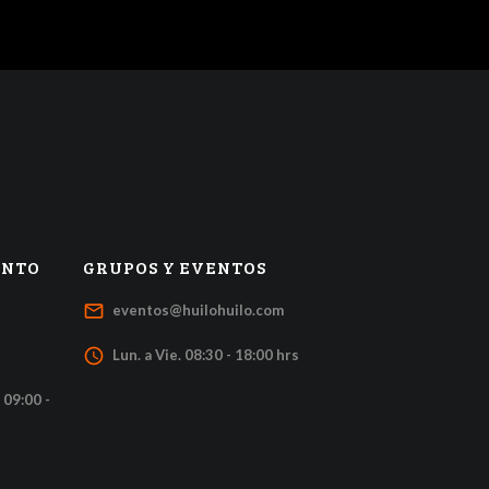
ENTO
GRUPOS Y EVENTOS
mail_outline
eventos@huilohuilo.com
access_time
Lun. a Vie. 08:30 - 18:00 hrs
 09:00 -