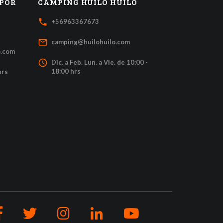
 POR
CAMPING HUILO HUILO
local_phone
+56963367673
mail_outline
camping@huilohuilo.com
o.com
access_time
Dic. a Feb. Lun. a Vie. de 10:00 -
18:00 hrs
hrs