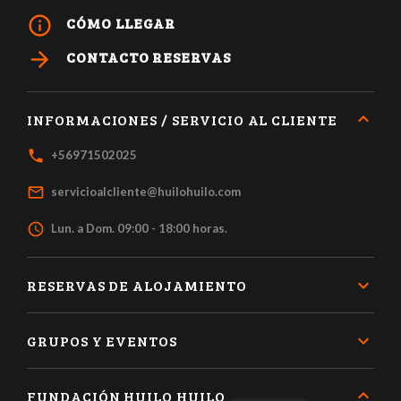
info_outline
CÓMO LLEGAR
arrow_forward
CONTACTO RESERVAS
INFORMACIONES / SERVICIO AL CLIENTE
local_phone
+56971502025
mail_outline
servicioalcliente@huilohuilo.com
access_time
Lun. a Dom. 09:00 - 18:00 horas.
RESERVAS DE ALOJAMIENTO
GRUPOS Y EVENTOS
FUNDACIÓN HUILO HUILO