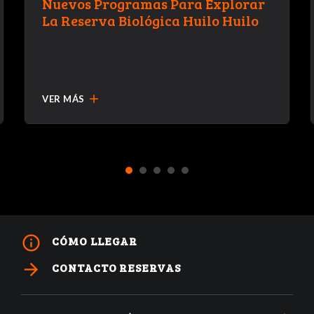
Nuevos Programas Para Explorar
La Reserva Biológica Huilo Huilo
add
VER MÁS
1
2
3
4
5
info_outline
CÓMO LLEGAR
arrow_forward
CONTACTO RESERVAS