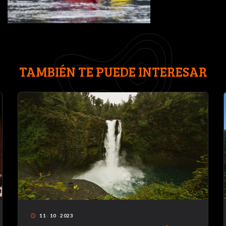
TAMBIÉN TE PUEDE INTERESAR
11
·
10
·
2023
access_time