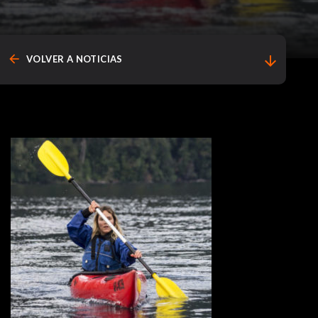
arrow_back
arrow_downward
VOLVER A NOTICIAS