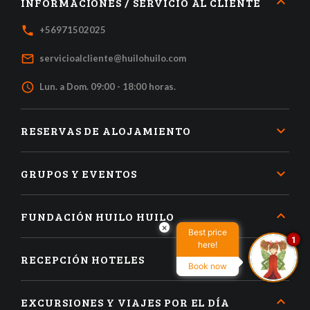
INFORMACIONES / SERVICIO AL CLIENTE
local_phone
+56971502025
mail_outline
servicioalcliente@huilohuilo.com
access_time
Lun. a Dom. 09:00 - 18:00 horas.
RESERVAS DE ALOJAMIENTO
GRUPOS Y EVENTOS
FUNDACIÓN HUILO HUILO
×
Best price
1
here!
RECEPCIÓN HOTELES
Book now
EXCURSIONES Y VIAJES POR EL DÍA