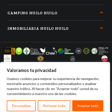
CAMPING HUILO HUILO
INMOBILIARIA HUILO HUILO
Valoramos tu privacidad
Usamos cookies para mejorar su experiencia de navegación,
mostrarle anuncios o contenidos personalizados y analizar
nuestro tráfico. Al hacer clic en “Aceptar todo” usted da su
RESERVAR
COMPRAR
consentimiento a nuestro uso de las cookies.
ALOJAMIENTO
TICKETS
HUILO HUILO DESARROLLO INMOBILIARIO SPA • RUT: 96.910.210-2 •
RESERVA BIOLÓGICA HUILO HUILO © 2026
Personalizar
Rechazar todo
Aceptar todo
home
search
menu