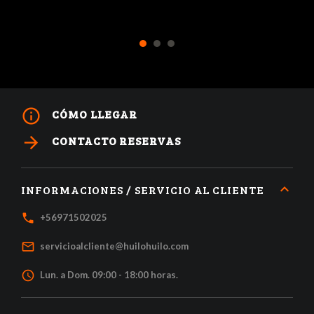
1
2
3
info_outline
CÓMO LLEGAR
arrow_forward
CONTACTO RESERVAS
INFORMACIONES / SERVICIO AL CLIENTE
local_phone
+56971502025
mail_outline
servicioalcliente@huilohuilo.com
access_time
Lun. a Dom. 09:00 - 18:00 horas.