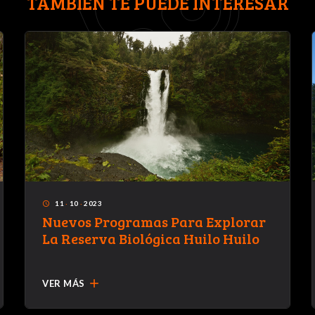
TAMBIÉN TE PUEDE INTERESAR
11
·
10
·
2023
access_time
Nuevos Programas Para Explorar
La Reserva Biológica Huilo Huilo
add
VER MÁS