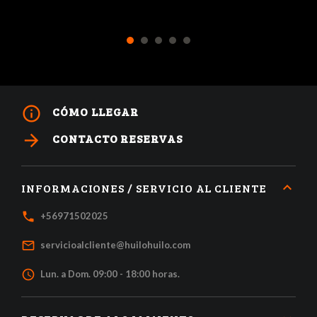
1
2
3
4
5
info_outline
CÓMO LLEGAR
arrow_forward
CONTACTO RESERVAS
INFORMACIONES / SERVICIO AL CLIENTE
local_phone
+56971502025
mail_outline
servicioalcliente@huilohuilo.com
access_time
Lun. a Dom. 09:00 - 18:00 horas.