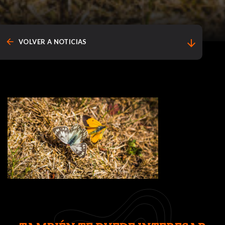
arrow_back
arrow_downward
VOLVER A NOTICIAS