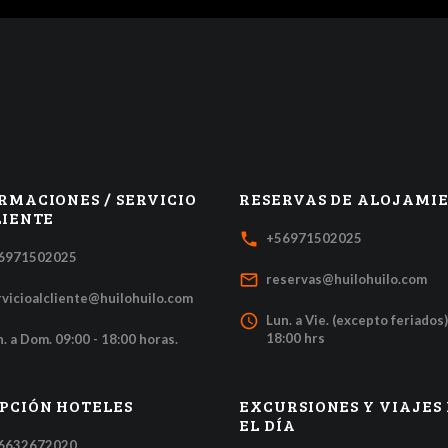
RMACIONES / SERVICIO
RESERVAS DE ALOJAMI
LIENTE
local_phone
+56971502025
6971502025
mail_outline
reservas@huilohuilo.com
rvicioalcliente@huilohuilo.com
access_time
Lun. a Vie. (excepto feriados)
18:00 hrs
. a Dom. 09:00 - 18:00 horas.
PCIÓN HOTELES
EXCURSIONES Y VIAJES
EL DÍA
6632672020