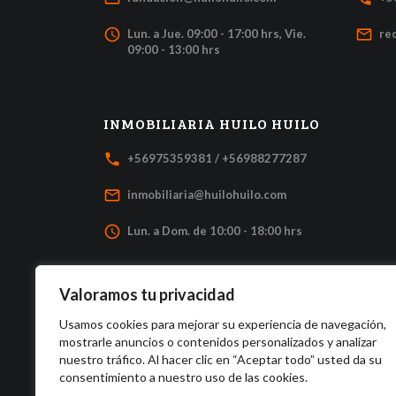
access_time
mail_outline
Lun. a Jue. 09:00 - 17:00 hrs, Vie.
re
09:00 - 13:00 hrs
INMOBILIARIA HUILO HUILO
local_phone
+56975359381 / +56988277287
mail_outline
inmobiliaria@huilohuilo.com
access_time
Lun. a Dom. de 10:00 - 18:00 hrs
Valoramos tu privacidad
Usamos cookies para mejorar su experiencia de navegación,
mostrarle anuncios o contenidos personalizados y analizar
nuestro tráfico. Al hacer clic en “Aceptar todo” usted da su
consentimiento a nuestro uso de las cookies.