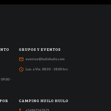
ENTO
GRUPOS Y EVENTOS
mail_outline
eventos@huilohuilo.com
access_time
Lun. a Vie. 08:30 - 18:00 hrs
 09:00 -
 POR
CAMPING HUILO HUILO
local_phone
+56963367673