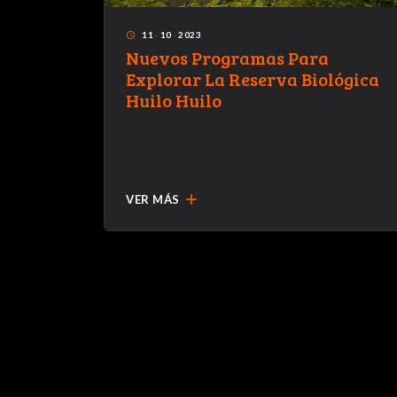
11
·
10
·
2023
access_time
f de
Nuevos Programas Para
l VII
Explorar La Reserva Biológica
,
Huilo Huilo
a
nuestra
add
VER MÁS