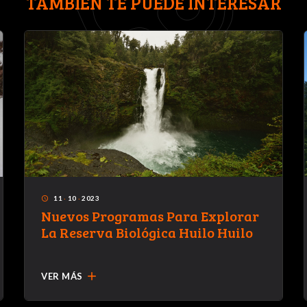
TAMBIÉN TE PUEDE INTERESAR
11
·
10
·
2023
access_time
Nuevos Programas Para Explorar
La Reserva Biológica Huilo Huilo
add
VER MÁS