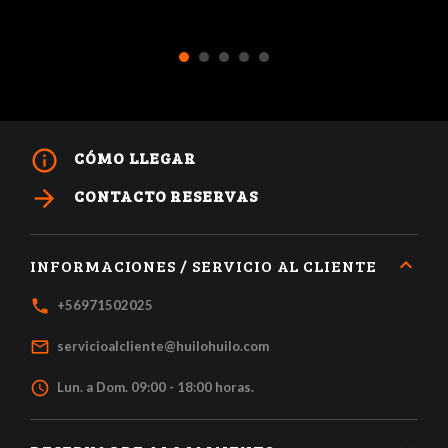
1
2
3
4
5
info_outline
CÓMO LLEGAR
arrow_forward
CONTACTO RESERVAS
INFORMACIONES / SERVICIO AL CLIENTE
local_phone
+56971502025
mail_outline
servicioalcliente@huilohuilo.com
access_time
Lun. a Dom. 09:00 - 18:00 horas.