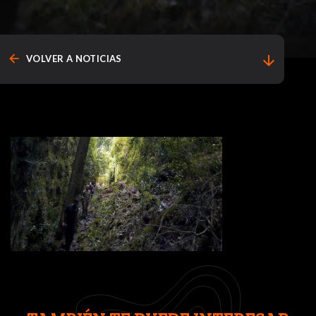
arrow_back
arrow_downward
VOLVER A NOTICIAS