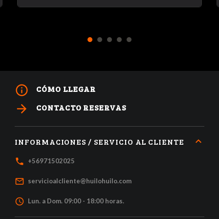
1
2
3
4
5
info_outline
CÓMO LLEGAR
arrow_forward
CONTACTO RESERVAS
INFORMACIONES / SERVICIO AL CLIENTE
local_phone
+56971502025
mail_outline
servicioalcliente@huilohuilo.com
access_time
Lun. a Dom. 09:00 - 18:00 horas.