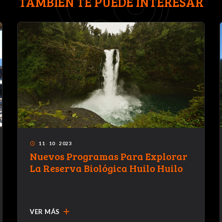
TAMBIÉN TE PUEDE INTERESAR
11
·
10
·
2023
access_time
Nuevos Programas Para Explorar
La Reserva Biológica Huilo Huilo
add
VER MÁS