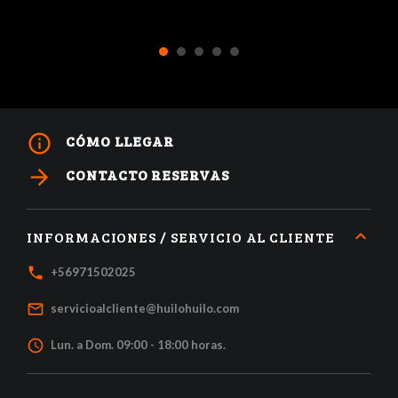
1
2
3
4
5
info_outline
CÓMO LLEGAR
arrow_forward
CONTACTO RESERVAS
INFORMACIONES / SERVICIO AL CLIENTE
local_phone
+56971502025
mail_outline
servicioalcliente@huilohuilo.com
access_time
Lun. a Dom. 09:00 - 18:00 horas.