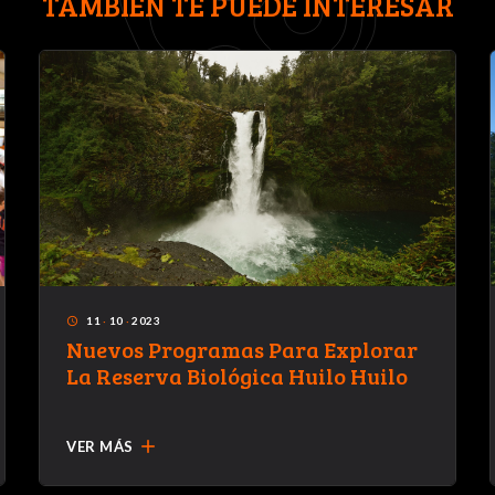
TAMBIÉN TE PUEDE INTERESAR
11
·
10
·
2023
access_time
Nuevos Programas Para Explorar
La Reserva Biológica Huilo Huilo
add
VER MÁS