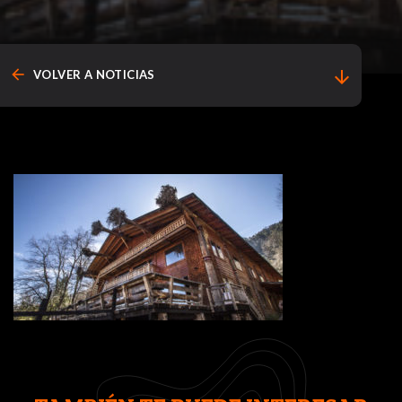
arrow_back
arrow_downward
VOLVER A NOTICIAS