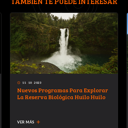
TAMBIÉN TE PUEDE INTERESAR
11
·
10
·
2023
access_time
Nuevos Programas Para Explorar
La Reserva Biológica Huilo Huilo
add
VER MÁS