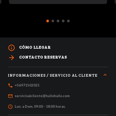
1
2
3
4
5
info_outline
CÓMO LLEGAR
arrow_forward
CONTACTO RESERVAS
INFORMACIONES / SERVICIO AL CLIENTE
local_phone
+56971502025
mail_outline
servicioalcliente@huilohuilo.com
access_time
Lun. a Dom. 09:00 - 18:00 horas.