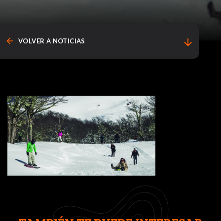
arrow_back
arrow_downward
VOLVER A NOTICIAS