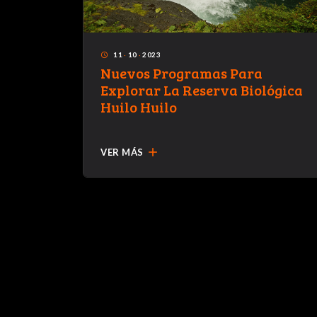
11
·
10
·
2023
access_time
Nuevos Programas Para
A EN
Explorar La Reserva Biológica
Huilo Huilo
add
VER MÁS