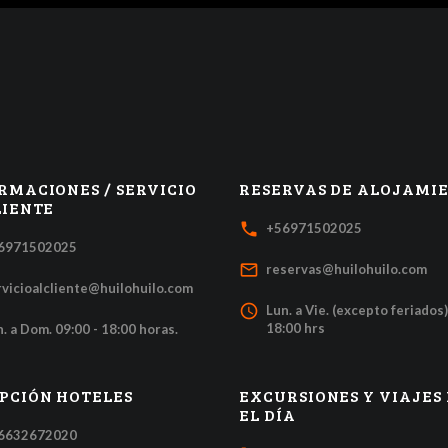
RMACIONES / SERVICIO
RESERVAS DE ALOJAMI
LIENTE
local_phone
+56971502025
6971502025
mail_outline
reservas@huilohuilo.com
rvicioalcliente@huilohuilo.com
access_time
Lun. a Vie. (excepto feriados)
18:00 hrs
. a Dom. 09:00 - 18:00 horas.
PCIÓN HOTELES
EXCURSIONES Y VIAJES
EL DÍA
6632672020