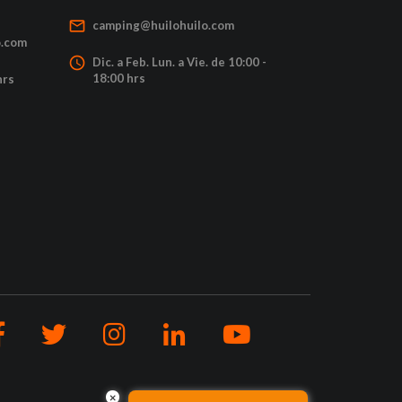
mail_outline
camping@huilohuilo.com
o.com
access_time
Dic. a Feb. Lun. a Vie. de 10:00 -
18:00 hrs
hrs
×