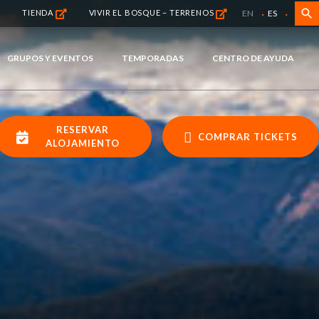
·
·
search
EN
ES
TIENDA
VIVIR EL BOSQUE – TERRENOS
GRUPOS Y EVENTOS
TEMPORADAS
CENTRO DE AYUDA
RESERVAR
COMPRAR TICKETS
ALOJAMIENTO