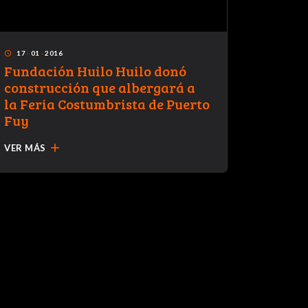
17
·
01
·
2016
29
·
11
·
access_time
access_time
Fundación Huilo Huilo donó
¿Qué h
construcción que albergará a
la Feria Costumbrista de Puerto
Fuy
add
VER MÁS
VER MÁ