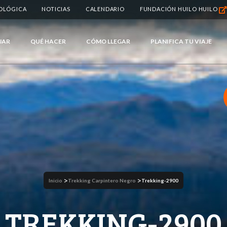
IOLÓGICA
NOTICIAS
CALENDARIO
FUNDACIÓN HUILO HUILO
JAR
QUÉ HACER
CÓMO LLEGAR
PLANIFICA TU VIAJE
>
>
Inicio
Trekking Carpintero Negro
Trekking-2900
TREKKING-2900