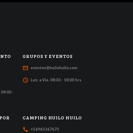
ENTO
GRUPOS Y EVENTOS
mail_outline
eventos@huilohuilo.com
access_time
Lun. a Vie. 08:30 - 18:00 hrs
 09:00 -
 POR
CAMPING HUILO HUILO
local_phone
+56963367673