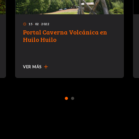
15
·
02
·
2022
access_time
Portal Caverna Volcánica en
Huilo Huilo
add
VER MÁS
1
2