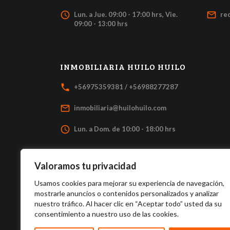
access_time
mail_outline
Lun. a Jue. 09:00 - 17:00 hrs, Vie.
re
09:00 - 13:00 hrs
INMOBILIARIA HUILO HUILO
local_phone
+56975359381 / +56988277287
mail_outline
inmobiliaria@huilohuilo.com
access_time
Lun. a Dom. de 10:00 - 18:00 hrs
Valoramos tu privacidad
Usamos cookies para mejorar su experiencia de navegación,
mostrarle anuncios o contenidos personalizados y analizar
nuestro tráfico. Al hacer clic en “Aceptar todo” usted da su
consentimiento a nuestro uso de las cookies.