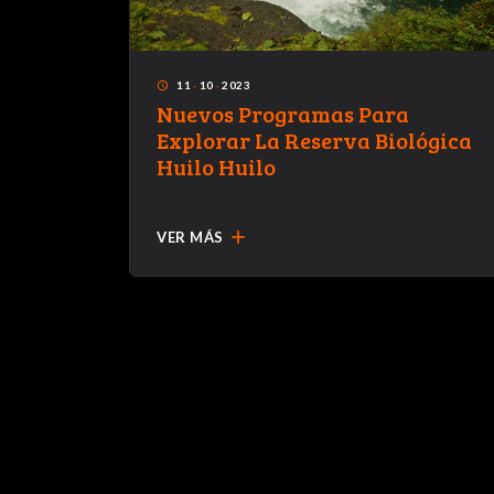
11
·
10
·
2023
access_time
Nuevos Programas Para
vidades
Explorar La Reserva Biológica
Huilo Huilo
ilo
add
VER MÁS