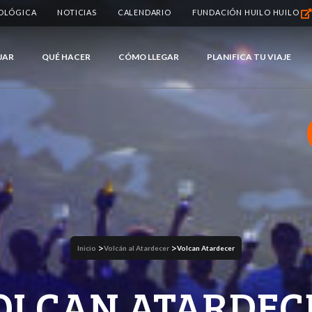
IOLÓGICA
NOTICIAS
CALENDARIO
FUNDACIÓN HUILO HUILO
JAR
QUÉ HACER
CÓMO LLEGAR
PLANIFICA TU VIAJE
>
>
Inicio
Volcán al Atardecer
Volcan Atardecer
OLCAN ATARDEC