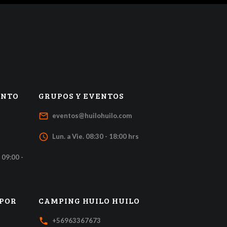
ENTO
GRUPOS Y EVENTOS
mail_outline
eventos@huilohuilo.com
access_time
Lun. a Vie. 08:30 - 18:00 hrs
 09:00 -
 POR
CAMPING HUILO HUILO
local_phone
+56963367673