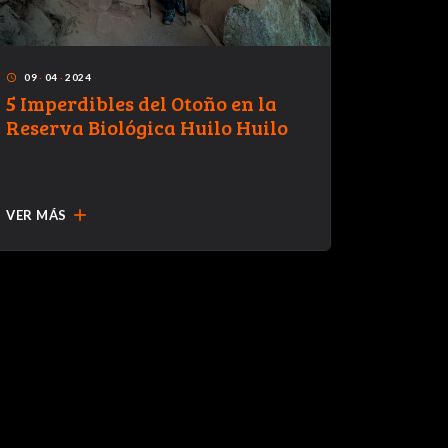
09
·
04
·
2024
12
·
06
·
access_time
access_time
5 Imperdibles del Otoño en la
A Rese
Reserva Biológica Huilo Huilo
Huilo:
avent
add
VER MÁS
VER MÁ