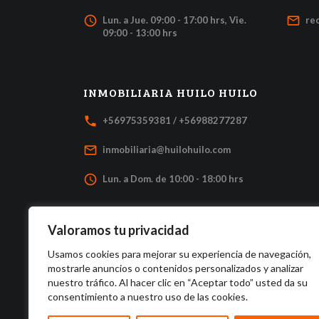
access_time
mail_outline
Lun. a Jue. 09:00 - 17:00 hrs, Vie.
re
09:00 - 13:00 hrs
INMOBILIARIA HUILO HUILO
local_phone
+56975359381 / +56988277287
mail_outline
inmobiliaria@huilohuilo.com
access_time
Lun. a Dom. de 10:00 - 18:00 hrs
Valoramos tu privacidad
Usamos cookies para mejorar su experiencia de navegación,
mostrarle anuncios o contenidos personalizados y analizar
nuestro tráfico. Al hacer clic en “Aceptar todo” usted da su
consentimiento a nuestro uso de las cookies.