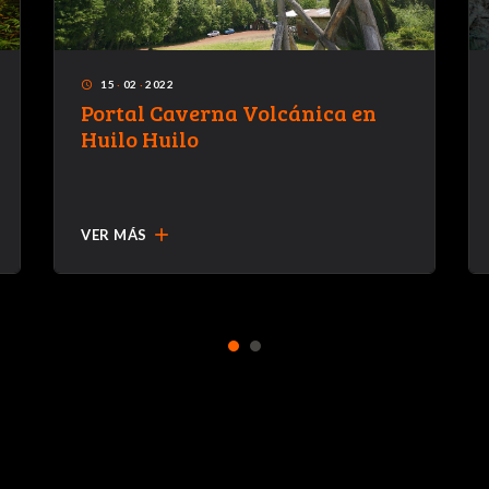
15
·
02
·
2022
access_time
Portal Caverna Volcánica en
Huilo Huilo
add
VER MÁS
1
2