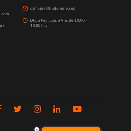
mail_outline
camping@huilohuilo.com
o.com
access_time
Dic. a Feb. Lun. a Vie. de 10:00 -
18:00 hrs
hrs
×