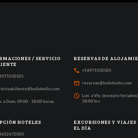
RMACIONES / SERVICIO
RESERVAS DE ALOJAMI
LIENTE
local_phone
+56971502025
6971502025
mail_outline
reservas@huilohuilo.com
rvicioalcliente@huilohuilo.com
access_time
Lun. a Vie. (excepto feriados)
18:00 hrs
. a Dom. 09:00 - 18:00 horas.
PCIÓN HOTELES
EXCURSIONES Y VIAJES
EL DÍA
6632672020