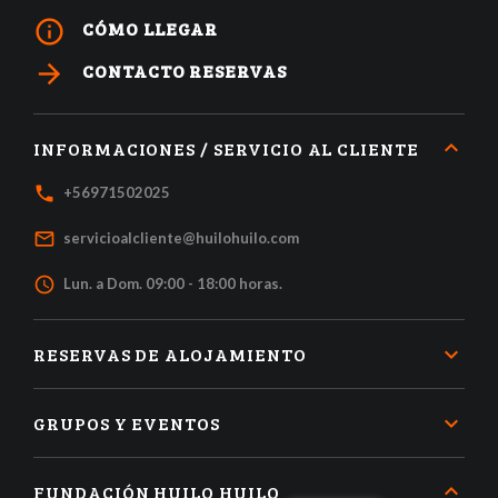
info_outline
CÓMO LLEGAR
arrow_forward
CONTACTO RESERVAS
INFORMACIONES / SERVICIO AL CLIENTE
local_phone
+56971502025
mail_outline
servicioalcliente@huilohuilo.com
access_time
Lun. a Dom. 09:00 - 18:00 horas.
RESERVAS DE ALOJAMIENTO
GRUPOS Y EVENTOS
FUNDACIÓN HUILO HUILO