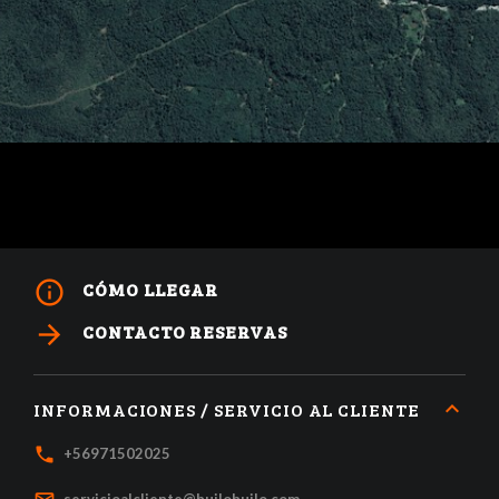
info_outline
CÓMO LLEGAR
arrow_forward
CONTACTO RESERVAS
INFORMACIONES / SERVICIO AL CLIENTE
local_phone
+56971502025