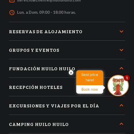
mail_outline
servicioalcliente@huilohuilo.com
access_time
Lun. a Dom. 09:00 - 18:00 horas.
RESERVAS DE ALOJAMIENTO
GRUPOS Y EVENTOS
FUNDACIÓN HUILO HUILO
×
Best price
1
here!
RECEPCIÓN HOTELES
Book now
EXCURSIONES Y VIAJES POR EL DÍA
CAMPING HUILO HUILO