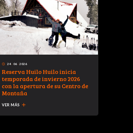
24
·
06
·
2026
13
·
09
·
access_time
access_time
Reserva Huilo Huilo inicia
Campe
temporada de invierno 2026
de Mo
con la apertura de su Centro de
Montaña
add
VER MÁS
VER MÁ