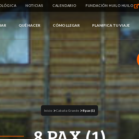
IOLÓGICA
NOTICIAS
CALENDARIO
FUNDACIÓN HUILO HUILO
JAR
QUÉ HACER
CÓMO LLEGAR
PLANIFICA TU VIAJE
>
>
Inicio
Cabaña Grande
8 pax (1)
8 PAX (1)