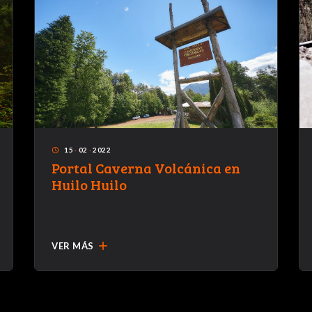
15
·
02
·
2022
access_time
Portal Caverna Volcánica en
Huilo Huilo
add
VER MÁS