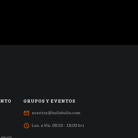
ENTO
GRUPOS Y EVENTOS
mail_outline
eventos@huilohuilo.com
access_time
Lun. a Vie. 08:30 - 18:00 hrs