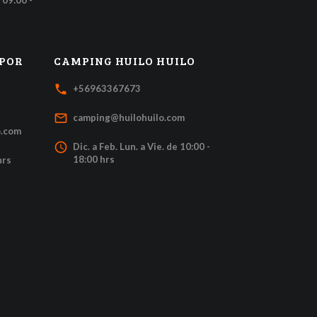
 09:00 -
 POR
CAMPING HUILO HUILO
local_phone
+56963367673
mail_outline
camping@huilohuilo.com
o.com
access_time
Dic. a Feb. Lun. a Vie. de 10:00 -
18:00 hrs
hrs