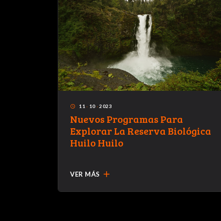
11
·
10
·
2023
access_time
e
Nuevos Programas Para
 la
Explorar La Reserva Biológica
o
Huilo Huilo
add
VER MÁS