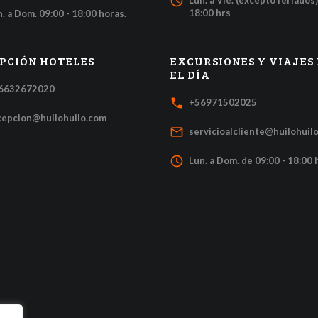
access_time
Lun. a Vie. (excepto feriados)
18:00 hrs
. a Dom. 09:00 - 18:00 horas.
PCIÓN HOTELES
EXCURSIONES Y VIAJES
EL DÍA
6632672020
local_phone
+56971502025
cepcion@huilohuilo.com
mail_outline
servicioalcliente@huilohuil
access_time
Lun. a Dom. de 09:00 - 18:00 