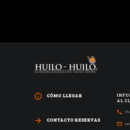
INFO
info_outline
CÓMO LLEGAR
AL C
local_phone
+5
arrow_forward
CONTACTO RESERVAS
mail_outline
se