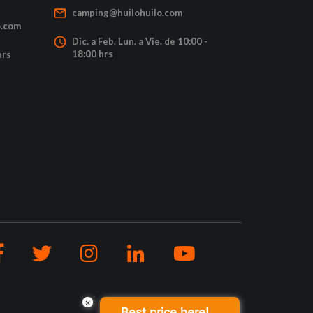
mail_outline
camping@huilohuilo.com
o.com
access_time
Dic. a Feb. Lun. a Vie. de 10:00 -
18:00 hrs
hrs
×
Best price here!