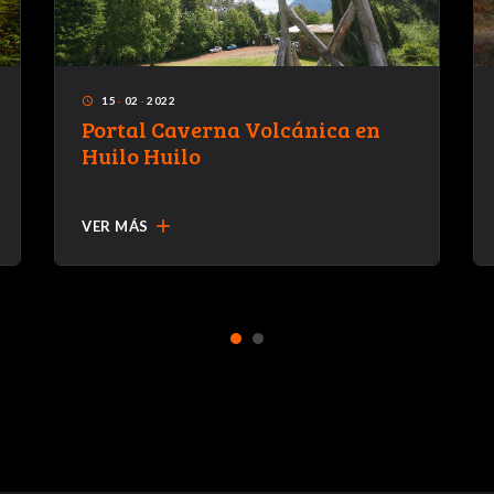
15
·
02
·
2022
access_time
Portal Caverna Volcánica en
Huilo Huilo
add
VER MÁS
1
2