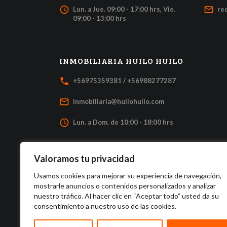
access_time
mail_outline
Lun. a Jue. 09:00 - 17:00 hrs, Vie.
re
09:00 - 13:00 hrs
INMOBILIARIA HUILO HUILO
local_phone
+56975359381 / +56988277287
mail_outline
inmobiliaria@huilohuilo.com
access_time
Lun. a Dom. de 10:00 - 18:00 hrs
Valoramos tu privacidad
Usamos cookies para mejorar su experiencia de navegación,
mostrarle anuncios o contenidos personalizados y analizar
nuestro tráfico. Al hacer clic en “Aceptar todo” usted da su
consentimiento a nuestro uso de las cookies.