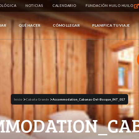
IOLÓGICA
NOTICIAS
CALENDARIO
FUNDACIÓN HUILO HUILO
JAR
QUÉ HACER
CÓMO LLEGAR
PLANIFICA TU VIAJE
>
>
Inicio
Cabaña Grande
Accommodation_Cabanas-Del-Bosque_INT_017
MMODATION_CAB