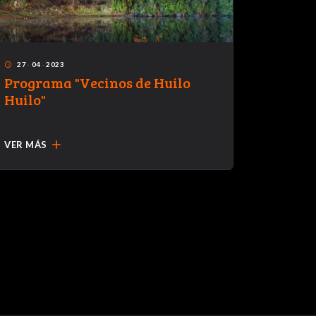
27
·
04
·
2023
30
·
10
·
access_time
access_time
Programa "Vecinos de Huilo
Niños 
Huilo"
capaci
rehabi
add
VER MÁS
VER MÁ