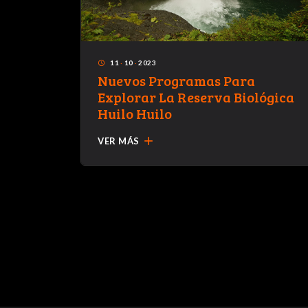
11
·
10
·
2023
access_time
 Esquí
Nuevos Programas Para
Explorar La Reserva Biológica
Huilo Huilo
add
VER MÁS