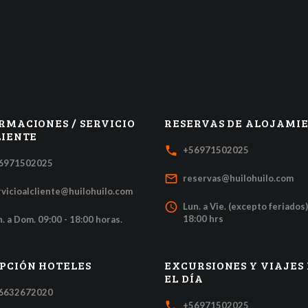
RMACIONES / SERVICIO
RESERVAS DE ALOJAMI
LIENTE
local_phone
+56971502025
6971502025
mail_outline
reservas@huilohuilo.com
rvicioalcliente@huilohuilo.com
access_time
Lun. a Vie. (excepto feriados)
18:00 hrs
. a Dom. 09:00 - 18:00 horas.
PCIÓN HOTELES
EXCURSIONES Y VIAJES
EL DÍA
6632672020
local_phone
+56971502025