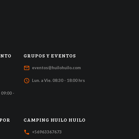
ENTO
GRUPOS Y EVENTOS
mail_outline
eventos@huilohuilo.com
access_time
Lun. a Vie. 08:30 - 18:00 hrs
 09:00 -
 POR
CAMPING HUILO HUILO
local_phone
+56963367673