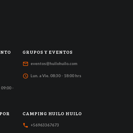
ENTO
GRUPOS Y EVENTOS
mail_outline
eventos@huilohuilo.com
access_time
Lun. a Vie. 08:30 - 18:00 hrs
 09:00 -
 POR
CAMPING HUILO HUILO
local_phone
+56963367673