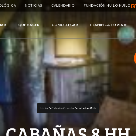
IOLÓGICA
NOTICIAS
CALENDARIO
FUNDACIÓN HUILO HUILO
JAR
QUÉ HACER
CÓMO LLEGAR
PLANIFICA TU VIAJE
>
>
Inicio
Cabaña Grande
cabañas 8 hh
CABAÑAS 8 HH