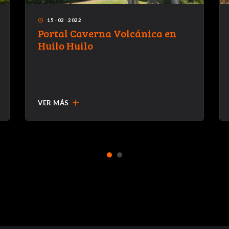
15
·
02
·
2022
access_time
Portal Caverna Volcánica en
Huilo Huilo
add
VER MÁS
1
2