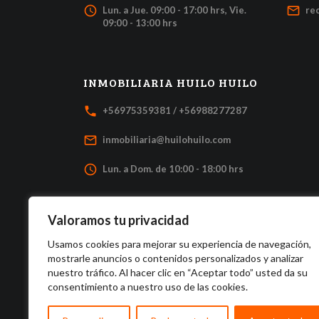
access_time
mail_outline
Lun. a Jue. 09:00 - 17:00 hrs, Vie.
re
09:00 - 13:00 hrs
INMOBILIARIA HUILO HUILO
local_phone
+56975359381 / +56988277287
mail_outline
inmobiliaria@huilohuilo.com
access_time
Lun. a Dom. de 10:00 - 18:00 hrs
Valoramos tu privacidad
Usamos cookies para mejorar su experiencia de navegación,
mostrarle anuncios o contenidos personalizados y analizar
nuestro tráfico. Al hacer clic en “Aceptar todo” usted da su
consentimiento a nuestro uso de las cookies.