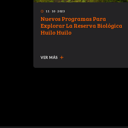
11
·
10
·
2023
access_time
Nuevos Programas Para
Explorar La Reserva Biológica
Huilo Huilo
add
VER MÁS