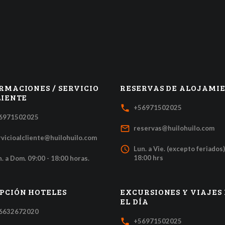
RMACIONES / SERVICIO
RESERVAS DE ALOJAMI
LIENTE
local_phone
+56971502025
6971502025
mail_outline
reservas@huilohuilo.com
rvicioalcliente@huilohuilo.com
access_time
Lun. a Vie. (excepto feriados)
18:00 hrs
. a Dom. 09:00 - 18:00 horas.
PCIÓN HOTELES
EXCURSIONES Y VIAJES
EL DÍA
6632672020
local_phone
+56971502025