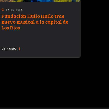
19
·
01
·
2018
24
·
01
·
access_time
access_time
Fundación Huilo Huilo trae
En Hui
nuevo musical a la capital de
conver
Los Ríos
vida e
desta
Elicur
add
VER MÁS
VER MÁ