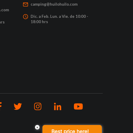
mail_outline
camping@huilohuilo.com
o.com
access_time
Dic. a Feb. Lun. a Vie. de 10:00 -
18:00 hrs
hrs
×
Best price here!