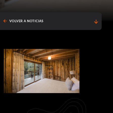
arrow_back
arrow_downward
VOLVER A NOTICIAS