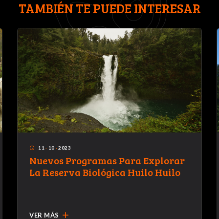
TAMBIÉN TE PUEDE INTERESAR
11
·
10
·
2023
access_time
Nuevos Programas Para Explorar
La Reserva Biológica Huilo Huilo
add
VER MÁS