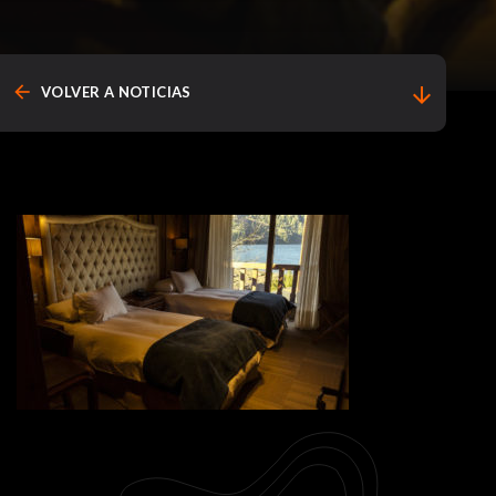
arrow_back
arrow_downward
VOLVER A NOTICIAS