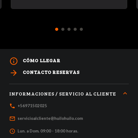
1
2
3
4
5
info_outline
CÓMO LLEGAR
arrow_forward
CONTACTO RESERVAS
INFORMACIONES / SERVICIO AL CLIENTE
local_phone
+56971502025
mail_outline
servicioalcliente@huilohuilo.com
access_time
Lun. a Dom. 09:00 - 18:00 horas.