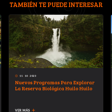
TAMBIÉN TE PUEDE INTERESAR
11
·
10
·
2023
access_time
Nuevos Programas Para Explorar
La Reserva Biológica Huilo Huilo
add
VER MÁS