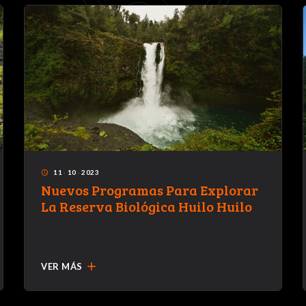
11
·
10
·
2023
access_time
Nuevos Programas Para Explorar
La Reserva Biológica Huilo Huilo
add
VER MÁS