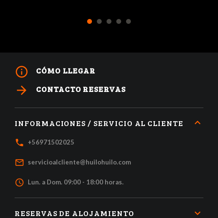
1
2
3
4
5
info_outline
CÓMO LLEGAR
arrow_forward
CONTACTO RESERVAS
INFORMACIONES / SERVICIO AL CLIENTE
local_phone
+56971502025
mail_outline
servicioalcliente@huilohuilo.com
access_time
Lun. a Dom. 09:00 - 18:00 horas.
RESERVAS DE ALOJAMIENTO