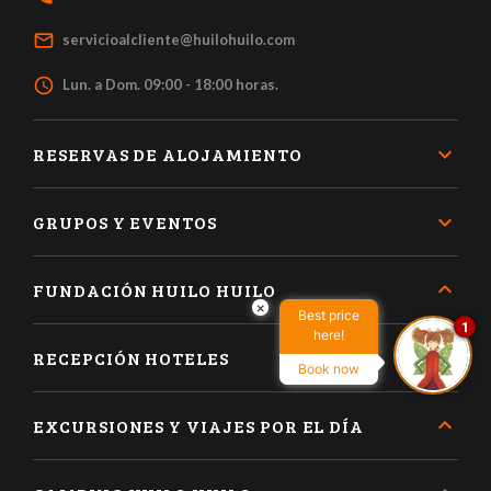
mail_outline
servicioalcliente@huilohuilo.com
access_time
Lun. a Dom. 09:00 - 18:00 horas.
RESERVAS DE ALOJAMIENTO
GRUPOS Y EVENTOS
FUNDACIÓN HUILO HUILO
×
Best price
1
here!
RECEPCIÓN HOTELES
Book now
EXCURSIONES Y VIAJES POR EL DÍA