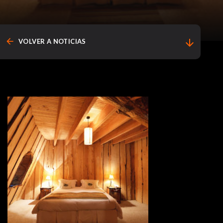
arrow_back
arrow_downward
VOLVER A NOTICIAS