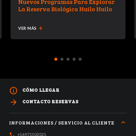
Nuevos Programas Para Explorar
La Reserva Biológica Huilo Huilo
add
VER MÁS
1
2
3
4
5
info_outline
CÓMO LLEGAR
arrow_forward
CONTACTO RESERVAS
INFORMACIONES / SERVICIO AL CLIENTE
local_phone
+56971502025