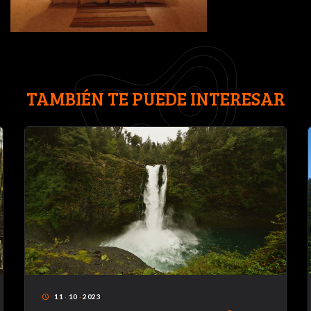
TAMBIÉN TE PUEDE INTERESAR
11
·
10
·
2023
access_time