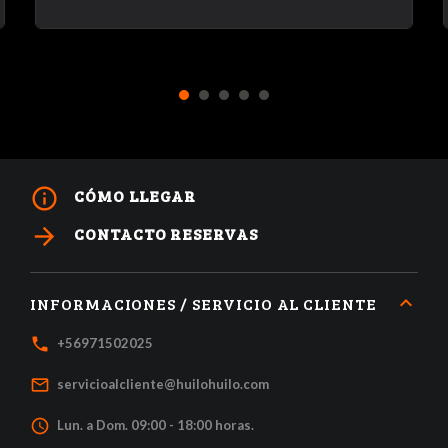
1
2
3
4
5
info_outline
CÓMO LLEGAR
arrow_forward
CONTACTO RESERVAS
INFORMACIONES / SERVICIO AL CLIENTE
local_phone
+56971502025
mail_outline
servicioalcliente@huilohuilo.com
access_time
Lun. a Dom. 09:00 - 18:00 horas.