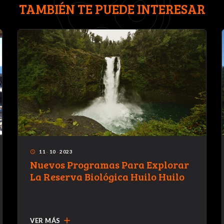
TAMBIÉN TE PUEDE INTERESAR
11
·
10
·
2023
access_time
Nuevos Programas Para Explorar
La Reserva Biológica Huilo Huilo
add
VER MÁS