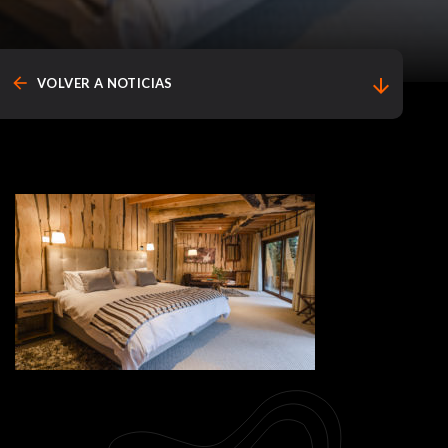
arrow_back
arrow_downward
VOLVER A NOTICIAS