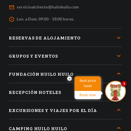
mail_outline
servicioalcliente@huilohuilo.com
access_time
Lun. a Dom. 09:00 - 18:00 horas.
RESERVAS DE ALOJAMIENTO
GRUPOS Y EVENTOS
FUNDACIÓN HUILO HUILO
×
Best price
1
here!
RECEPCIÓN HOTELES
Book now
EXCURSIONES Y VIAJES POR EL DÍA
CAMPING HUILO HUILO