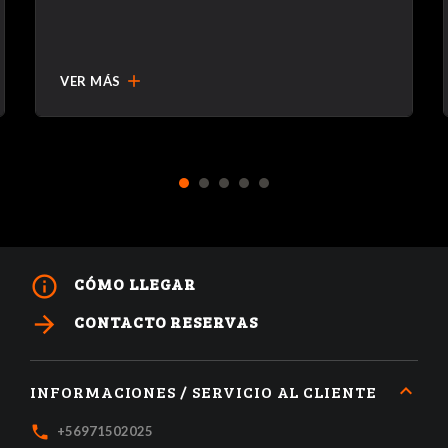
add
VER MÁS
1
2
3
4
5
info_outline
CÓMO LLEGAR
arrow_forward
CONTACTO RESERVAS
INFORMACIONES / SERVICIO AL CLIENTE
local_phone
+56971502025