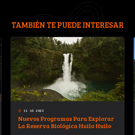
TAMBIÉN TE PUEDE INTERESAR
11
·
10
·
2023
access_time
Nuevos Programas Para Explorar
La Reserva Biológica Huilo Huilo