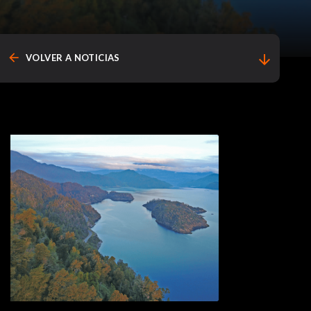
arrow_back
arrow_downward
VOLVER A NOTICIAS