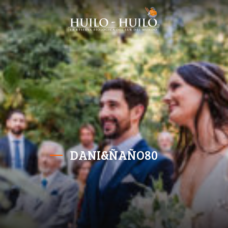
DANI&ÑAÑO80