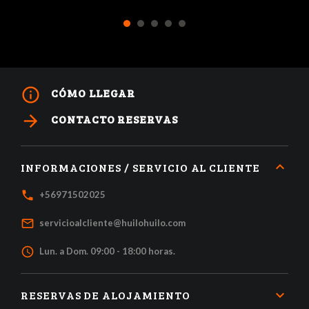
1
2
3
4
5
info_outline
CÓMO LLEGAR
arrow_forward
CONTACTO RESERVAS
INFORMACIONES / SERVICIO AL CLIENTE
local_phone
+56971502025
mail_outline
servicioalcliente@huilohuilo.com
access_time
Lun. a Dom. 09:00 - 18:00 horas.
RESERVAS DE ALOJAMIENTO