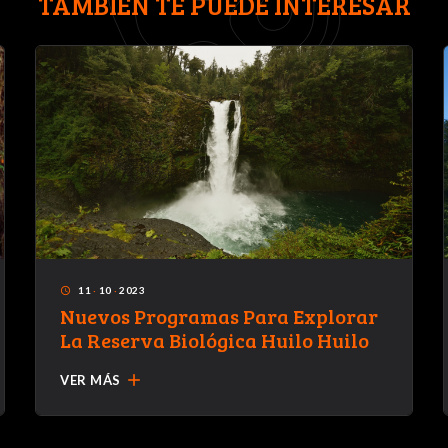
TAMBIÉN TE PUEDE INTERESAR
11
·
10
·
2023
access_time
Nuevos Programas Para Explorar
La Reserva Biológica Huilo Huilo
add
VER MÁS