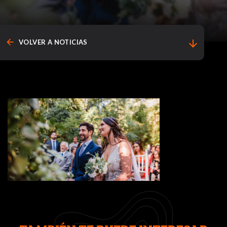
arrow_back
arrow_downward
VOLVER A NOTICIAS