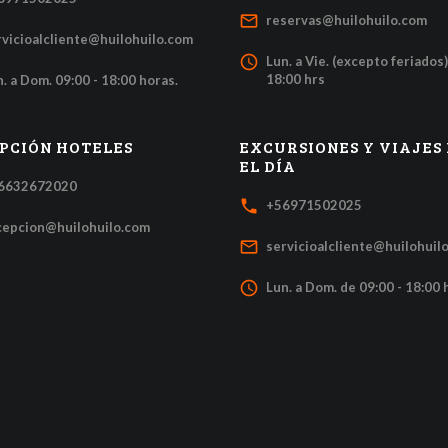
mail_outline
reservas@huilohuilo.com
rvicioalcliente@huilohuilo.com
access_time
Lun. a Vie. (excepto feriados)
18:00 hrs
. a Dom. 09:00 - 18:00 horas.
PCIÓN HOTELES
EXCURSIONES Y VIAJES
EL DÍA
6632672020
local_phone
+56971502025
cepcion@huilohuilo.com
mail_outline
servicioalcliente@huilohuil
access_time
Lun. a Dom. de 09:00 - 18:00 