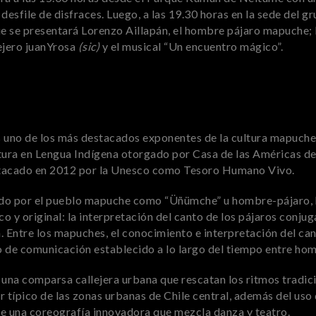
desfile de disfraces. Luego, a las 19.30 horas en la sede del g
e se presentará Lorenzo Aillapán, el hombre pájaro mapuche;
ejero juanYrosa
(sic)
y el musical “Un encuentro mágico”.
 uno de los más destacados exponentes de la cultura mapuche 
tura en Lengua Indígena otorgado por Casa de las Américas de
stacado en 2012 por la Unesco como Tesoro Humano Vivo.
do por el pueblo mapuche como “Üñümche” u hombre-pájaro, 
co y original: la interpretación del canto de los pájaros conjug
ra. Entre los mapuches, el conocimiento e interpretación del can
 de comunicación establecido a lo largo del tiempo entre hom
 una comparsa callejera urbana que rescatan los ritmos tradic
r típico de las zonas urbanas de Chile central, además del uso d
de una coreografía innovadora que mezcla danza y teatro.