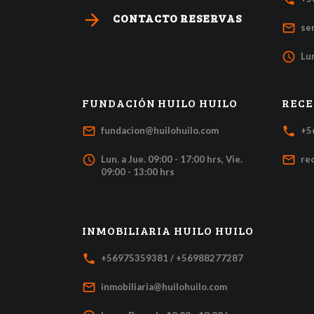
arrow_forward
CONTACTO RESERVAS
mail_outline
se
access_time
Lun
FUNDACIÓN HUILO HUILO
RECE
mail_outline
local_phone
fundacion@huilohuilo.com
+5
access_time
mail_outline
Lun. a Jue. 09:00 - 17:00 hrs, Vie.
re
09:00 - 13:00 hrs
INMOBILIARIA HUILO HUILO
local_phone
+56975359381 / +56988277287
mail_outline
inmobiliaria@huilohuilo.com