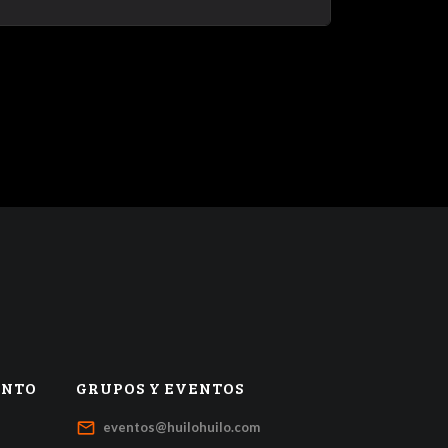
ENTO
GRUPOS Y EVENTOS
mail_outline
eventos@huilohuilo.com