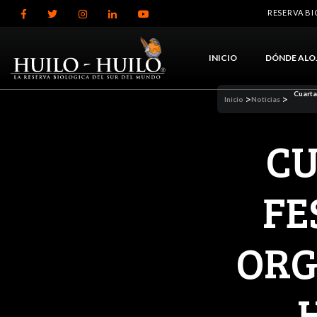
RESERVA B
INICIO
DÓNDE ALO
Cuarta
>
>
Inicio
Noticias
CU
FE
ORG