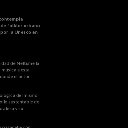
y contempla
de folklor urbano
 por la Unesco en
alidad de Neltume la
e música a esta
 donde el actor
iológica del mismo
ollo sustentable de
uraleza y su
n pasacalle con