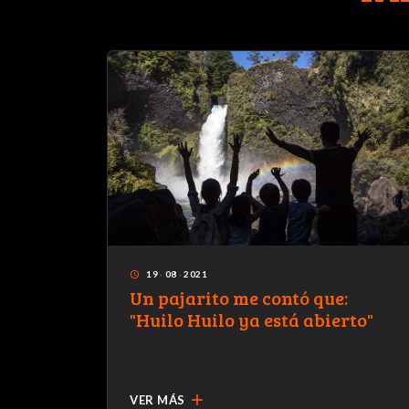
19
·
08
·
2021
access_time
Un pajarito me contó que:
"Huilo Huilo ya está abierto"
add
VER MÁS