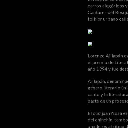
carros alegóricos y 
Cantares del Bosqu
folklor urbano call
Lorenzo Aillapán es
el premio de Litera
año 1994 y fue de
Aillapán, denomina
género literario úni
canto y la literatu
parte de un proceso
El dúo juanYrosa es
del chinchín, tambo
panderos al ritmo 