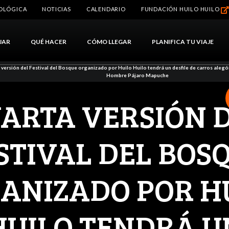
IOLÓGICA
NOTICIAS
CALENDARIO
FUNDACIÓN HUILO HUILO
JAR
QUÉ HACER
CÓMO LLEGAR
PLANIFICA TU VIAJE
 versión del Festival del Bosque organizado por Huilo Huilo tendrá un desfile de carros alegór
Hombre Pájaro Mapuche
ARTA VERSIÓN 
STIVAL DEL BOS
ANIZADO POR H
HUILO TENDRÁ U