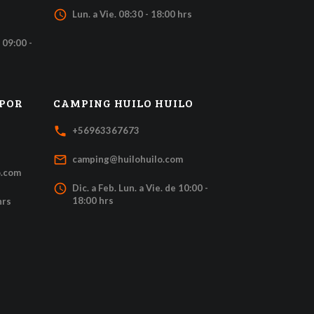
access_time
Lun. a Vie. 08:30 - 18:00 hrs
 09:00 -
 POR
CAMPING HUILO HUILO
local_phone
+56963367673
mail_outline
camping@huilohuilo.com
o.com
access_time
Dic. a Feb. Lun. a Vie. de 10:00 -
18:00 hrs
hrs