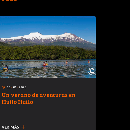
11
·
01
·
2023
access_time
Un verano de aventuras en
Huilo Huilo
add
VER MÁS