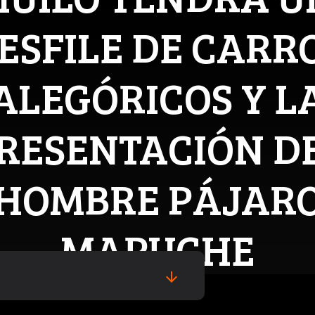
ESFILE DE CARR
ALEGÓRICOS Y L
RESENTACIÓN D
HOMBRE PÁJAR
MAPUCHE
arrow_downward