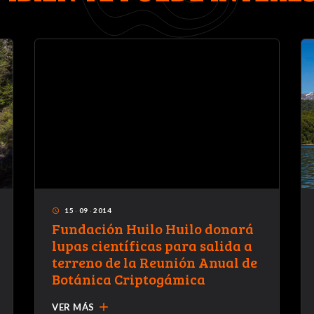
15
·
09
·
2014
access_time
Fundación Huilo Huilo donará
lupas científicas para salida a
terreno de la Reunión Anual de
Botánica Criptogámica
add
VER MÁS