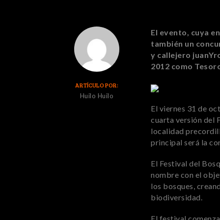
El evento, cuya en
también un concur
y callejero juanY
2012 como Tesor
ARTÍCULO POR:
Huilo Huilo
El viernes 31 de oc
cuarta versión del 
localidad precordil
principal será la c
El Festival del Bos
nombre con el objet
los bosques, creand
biodiversidad.
El festival comenz