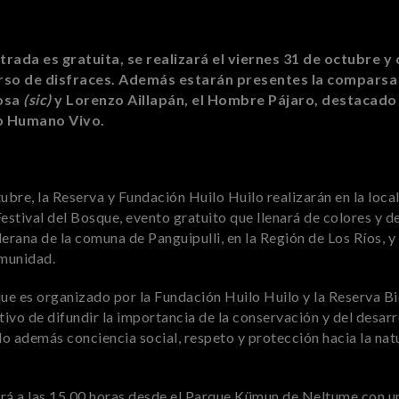
trada es gratuita, se realizará el viernes 31 de octubre 
so de disfraces. Además estarán presentes la comparsa 
rosa
(sic)
y Lorenzo Aillapán, el Hombre Pájaro, destacado
o Humano Vivo.
tubre, la Reserva y Fundación Huilo Huilo realizarán en la loc
Festival del Bosque, evento gratuito que llenará de colores y d
lerana de la comuna de Panguipulli, en la Región de Los Ríos, y
omunidad.
que es organizado por la Fundación Huilo Huilo y la Reserva B
ivo de difundir la importancia de la conservación y del desarr
o además conciencia social, respeto y protección hacia la nat
ará a las 15.00 horas desde el Parque Kümun de Neltume con u