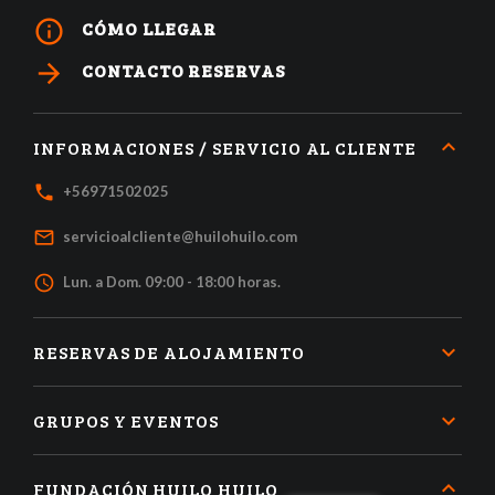
info_outline
CÓMO LLEGAR
arrow_forward
CONTACTO RESERVAS
INFORMACIONES / SERVICIO AL CLIENTE
local_phone
+56971502025
mail_outline
servicioalcliente@huilohuilo.com
access_time
Lun. a Dom. 09:00 - 18:00 horas.
RESERVAS DE ALOJAMIENTO
GRUPOS Y EVENTOS
FUNDACIÓN HUILO HUILO