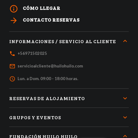
info_outline
CÓMO LLEGAR
arrow_forward
CONTACTO RESERVAS
INFORMACIONES / SERVICIO AL CLIENTE
local_phone
+56971502025
mail_outline
servicioalcliente@huilohuilo.com
access_time
Lun. a Dom. 09:00 - 18:00 horas.
RESERVAS DE ALOJAMIENTO
GRUPOS Y EVENTOS
FUNDACIÓN HUILO HUILO