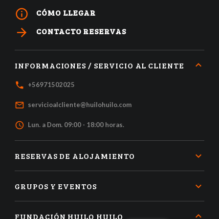
info_outline
CÓMO LLEGAR
arrow_forward
CONTACTO RESERVAS
INFORMACIONES / SERVICIO AL CLIENTE
local_phone
+56971502025
mail_outline
servicioalcliente@huilohuilo.com
access_time
Lun. a Dom. 09:00 - 18:00 horas.
RESERVAS DE ALOJAMIENTO
GRUPOS Y EVENTOS
FUNDACIÓN HUILO HUILO