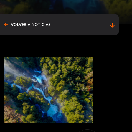
arrow_back
arrow_downward
VOLVER A NOTICIAS