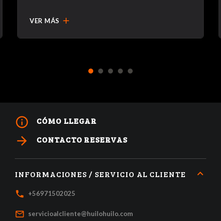
add
VER MÁS
1
2
3
4
5
info_outline
CÓMO LLEGAR
arrow_forward
CONTACTO RESERVAS
INFORMACIONES / SERVICIO AL CLIENTE
local_phone
+56971502025
mail_outline
servicioalcliente@huilohuilo.com