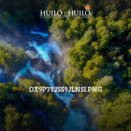
OX9P7YJSS9JLNSI.PNG