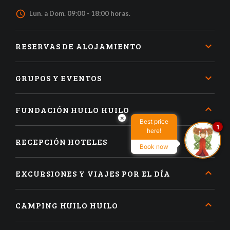
access_time
Lun. a Dom. 09:00 - 18:00 horas.
RESERVAS DE ALOJAMIENTO
GRUPOS Y EVENTOS
FUNDACIÓN HUILO HUILO
×
Best price
1
here!
RECEPCIÓN HOTELES
Book now
EXCURSIONES Y VIAJES POR EL DÍA
CAMPING HUILO HUILO