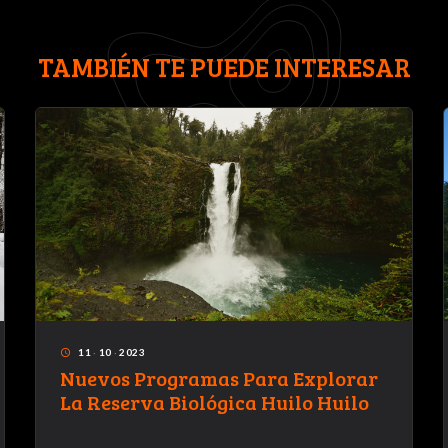
TAMBIÉN TE PUEDE INTERESAR
11
·
10
·
2023
access_time
Nuevos Programas Para Explorar
La Reserva Biológica Huilo Huilo