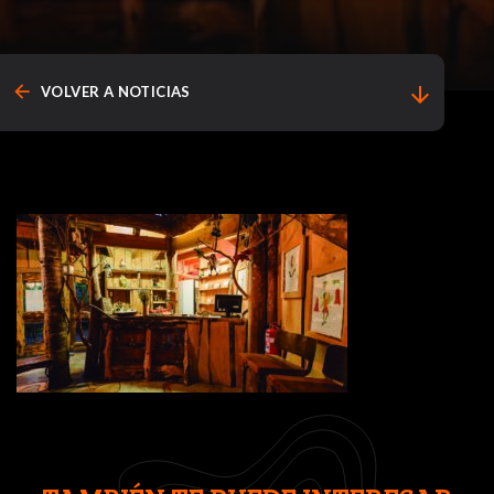
arrow_back
arrow_downward
VOLVER A NOTICIAS