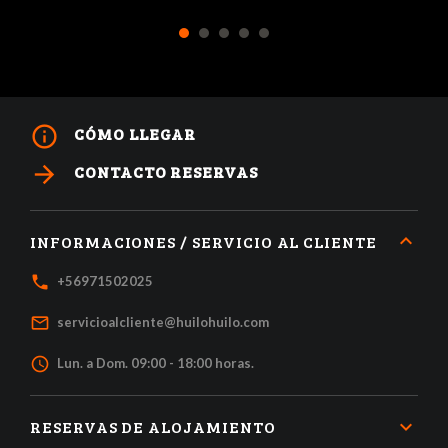
1
2
3
4
5
info_outline
CÓMO LLEGAR
arrow_forward
CONTACTO RESERVAS
INFORMACIONES / SERVICIO AL CLIENTE
local_phone
+56971502025
mail_outline
servicioalcliente@huilohuilo.com
access_time
Lun. a Dom. 09:00 - 18:00 horas.
RESERVAS DE ALOJAMIENTO