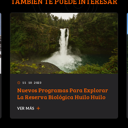
TAMBIÉN TE PUEDE INTERESAR
11
·
10
·
2023
access_time
Nuevos Programas Para Explorar
La Reserva Biológica Huilo Huilo
add
VER MÁS