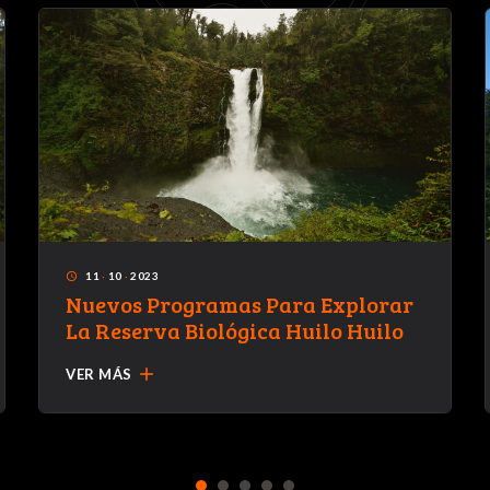
11
·
10
·
2023
access_time
Nuevos Programas Para Explorar
La Reserva Biológica Huilo Huilo
add
VER MÁS