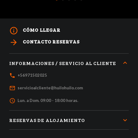
1
2
3
4
5
info_outline
CÓMO LLEGAR
arrow_forward
CONTACTO RESERVAS
INFORMACIONES / SERVICIO AL CLIENTE
local_phone
+56971502025
mail_outline
servicioalcliente@huilohuilo.com
access_time
Lun. a Dom. 09:00 - 18:00 horas.
RESERVAS DE ALOJAMIENTO