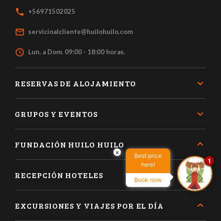
local_phone
+56971502025
mail_outline
servicioalcliente@huilohuilo.com
access_time
Lun. a Dom. 09:00 - 18:00 horas.
RESERVAS DE ALOJAMIENTO
GRUPOS Y EVENTOS
FUNDACIÓN HUILO HUILO
×
Best price
1
here!
RECEPCIÓN HOTELES
Book now
EXCURSIONES Y VIAJES POR EL DÍA