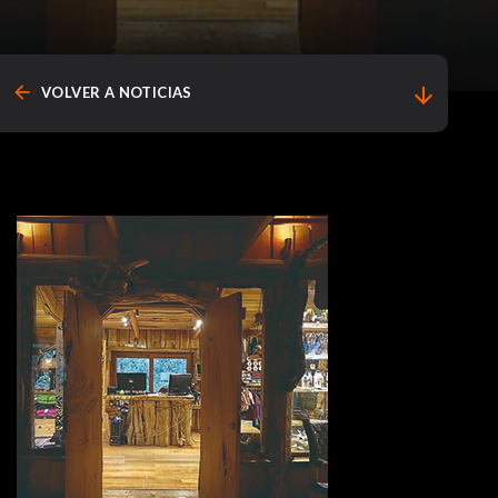
arrow_back
arrow_downward
VOLVER A NOTICIAS