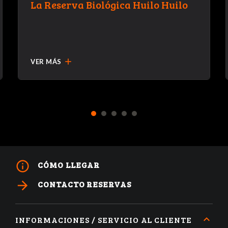
La Reserva Biológica Huilo Huilo
add
VER MÁS
1
2
3
4
5
info_outline
CÓMO LLEGAR
arrow_forward
CONTACTO RESERVAS
INFORMACIONES / SERVICIO AL CLIENTE