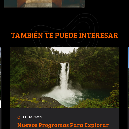
TAMBIÉN TE PUEDE INTERESAR
11
·
10
·
2023
access_time
Nuevos Programas Para Explorar