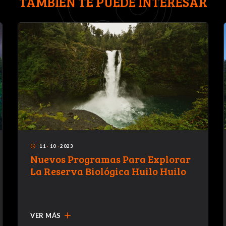
TAMBIÉN TE PUEDE INTERESAR
11
·
10
·
2023
access_time
Nuevos Programas Para Explorar
La Reserva Biológica Huilo Huilo
add
VER MÁS