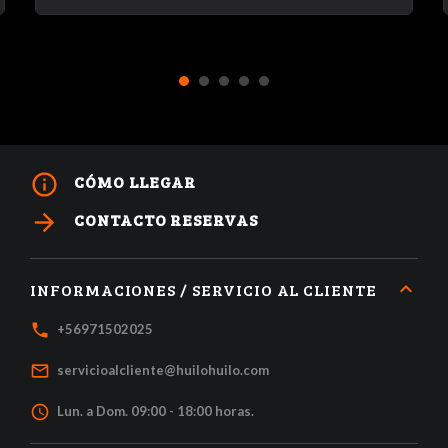
1
2
3
4
5
info_outline
CÓMO LLEGAR
arrow_forward
CONTACTO RESERVAS
INFORMACIONES / SERVICIO AL CLIENTE
local_phone
+56971502025
mail_outline
servicioalcliente@huilohuilo.com
access_time
Lun. a Dom. 09:00 - 18:00 horas.