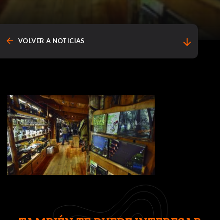
arrow_back
arrow_downward
VOLVER A NOTICIAS