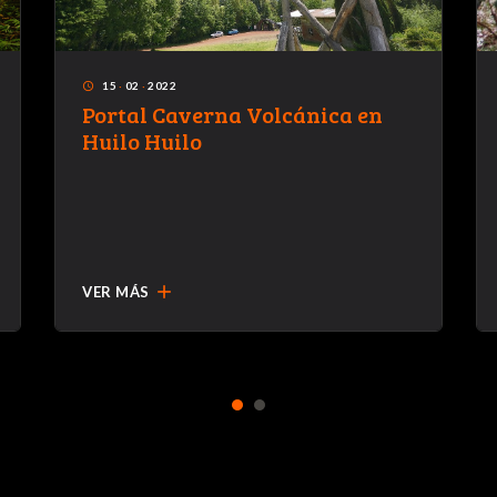
15
·
02
·
2022
access_time
Portal Caverna Volcánica en
Huilo Huilo
add
VER MÁS
1
2