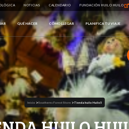
IOLÓGICA
NOTICIAS
CALENDARIO
FUNDACIÓN HUILO HUILO
JAR
QUÉ HACER
CÓMO LLEGAR
PLANIFICA TU VIAJE
>
>
Inicio
Southerns Forest Store
Tienda huilo Huilo5
ENDA HUILO HUI