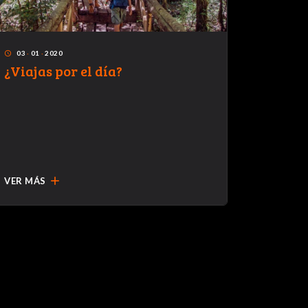
03
·
01
·
2020
28
·
04
·
access_time
access_time
¿Viajas por el día?
Escult
gana e
de Mad
add
VER MÁS
VER MÁ