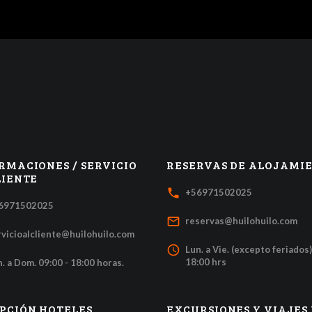
RMACIONES / SERVICIO
RESERVAS DE ALOJAMI
LIENTE
local_phone
+56971502025
6971502025
mail_outline
reservas@huilohuilo.com
rvicioalcliente@huilohuilo.com
access_time
Lun. a Vie. (excepto feriados)
18:00 hrs
. a Dom. 09:00 - 18:00 horas.
PCIÓN HOTELES
EXCURSIONES Y VIAJES