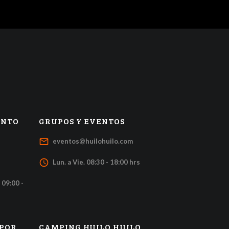
ENTO
GRUPOS Y EVENTOS
mail_outline
eventos@huilohuilo.com
access_time
Lun. a Vie. 08:30 - 18:00 hrs
 09:00 -
 POR
CAMPING HUILO HUILO