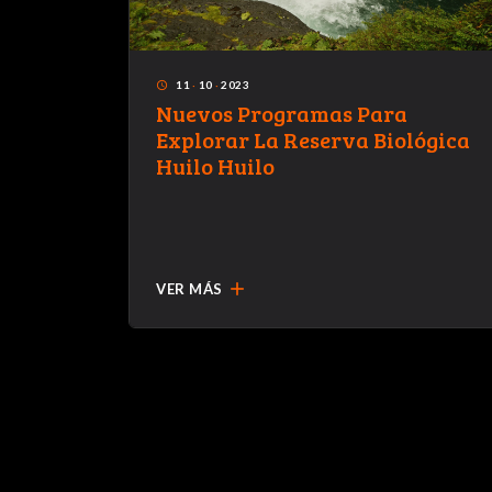
11
·
10
·
2023
access_time
Nuevos Programas Para
on en
Explorar La Reserva Biológica
lar la
Huilo Huilo
a de
add
VER MÁS