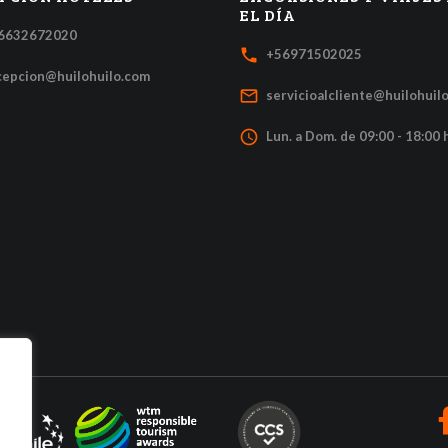
EL DÍA
6632672020
local_phone
+56971502025
cepcion@huilohuilo.com
mail_outline
servicioalcliente@huilohuil
access_time
Lun. a Dom. de 09:00 - 18:00 