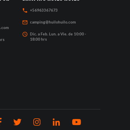
local_phone
+56963367673
mail_outline
camping@huilohuilo.com
o.com
access_time
Dic. a Feb. Lun. a Vie. de 10:00 -
18:00 hrs
hrs