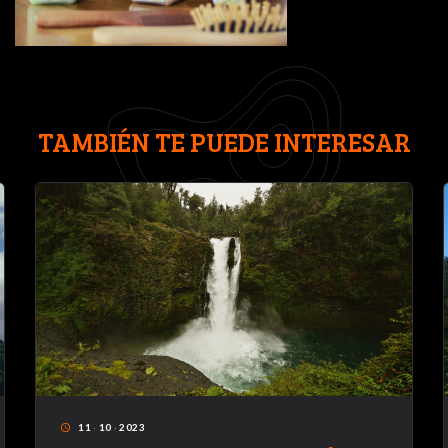
TAMBIÉN TE PUEDE INTERESAR
11
·
10
·
2023
access_time