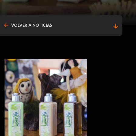
arrow_back
arrow_downward
VOLVER A NOTICIAS