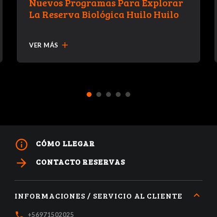
Nuevos Programas Para Explorar
La Reserva Biológica Huilo Huilo
add
VER MÁS
1
2
3
4
5
info_outline
CÓMO LLEGAR
arrow_forward
CONTACTO RESERVAS
INFORMACIONES / SERVICIO AL CLIENTE
local_phone
+56971502025