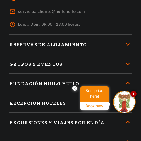
mail_outline
servicioalcliente@huilohuilo.com
access_time
Lun. a Dom. 09:00 - 18:00 horas.
RESERVAS DE ALOJAMIENTO
GRUPOS Y EVENTOS
FUNDACIÓN HUILO HUILO
×
Best price
1
here!
RECEPCIÓN HOTELES
Book now
EXCURSIONES Y VIAJES POR EL DÍA